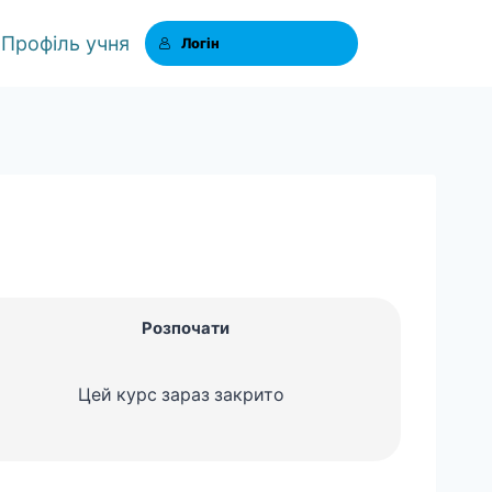
Профіль учня
Логін
Розпочати
Цей курс зараз закрито