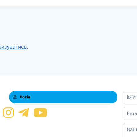
ризуватись
.
Логін